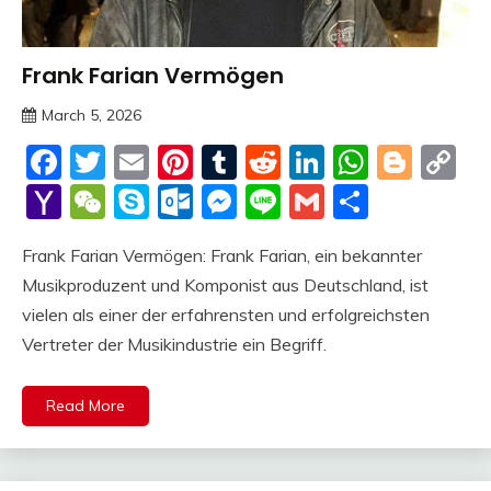
Frank Farian Vermögen
Trends
March 5, 2026
deutschermeme
Facebook
Twitter
Email
Pinterest
Tumblr
Reddit
LinkedIn
Whats
Blog
C
Li
Yahoo
WeChat
Skype
Outlook.com
Messenger
Line
Gmail
Share
Mail
Frank Farian Vermögen: Frank Farian, ein bekannter
Musikproduzent und Komponist aus Deutschland, ist
vielen als einer der erfahrensten und erfolgreichsten
Vertreter der Musikindustrie ein Begriff.
Read More