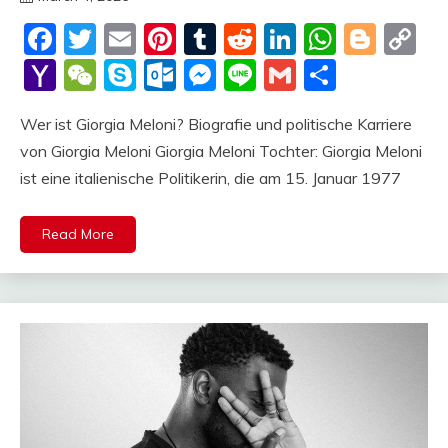
deutschermeme
Facebook
Twitter
Email
Pinterest
Tumblr
Reddit
LinkedIn
Whats
Blog
C
Li
Yahoo
WeChat
Skype
Outlook.com
Messenger
Line
Gmail
Share
Mail
Wer ist Giorgia Meloni? Biografie und politische Karriere
von Giorgia Meloni Giorgia Meloni Tochter: Giorgia Meloni
ist eine italienische Politikerin, die am 15. Januar 1977
Read More