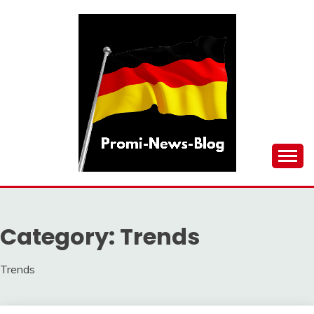
Skip
to
content
updates at one click
PROMI-NEWS-BLOG
Category:
Trends
Trends