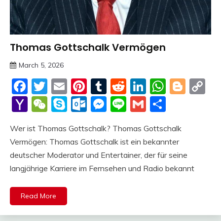
Thomas Gottschalk Vermögen
Trends
March 5, 2026
deutschermeme
Facebook
Twitter
Email
Pinterest
Tumblr
Reddit
LinkedIn
Whats
Blog
C
Li
Yahoo
WeChat
Skype
Outlook.com
Messenger
Line
Gmail
Share
Mail
Wer ist Thomas Gottschalk? Thomas Gottschalk
Vermögen: Thomas Gottschalk ist ein bekannter
deutscher Moderator und Entertainer, der für seine
langjährige Karriere im Fernsehen und Radio bekannt
Read More