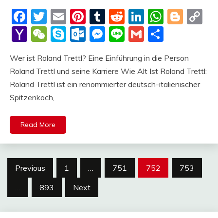
deutschermeme
Facebook
Twitter
Email
Pinterest
Tumblr
Reddit
LinkedIn
Whats
Blog
C
Li
Yahoo
WeChat
Skype
Outlook.com
Messenger
Line
Gmail
Share
Mail
Wer ist Roland Trettl? Eine Einführung in die Person
Roland Trettl und seine Karriere Wie Alt Ist Roland Trettl:
Roland Trettl ist ein renommierter deutsch-italienischer
Spitzenkoch,
Read More
Posts
Previous
1
…
751
752
753
pagination
…
893
Next