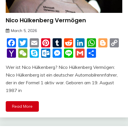
Nico Hülkenberg Vermögen
Trends
March 5, 2026
deutschermeme
Facebook
Twitter
Email
Pinterest
Tumblr
Reddit
LinkedIn
Whats
Blog
C
Li
Yahoo
WeChat
Skype
Outlook.com
Messenger
Line
Gmail
Share
Mail
Wer ist Nico Hülkenberg? Nico Hülkenberg Vermögen:
Nico Hülkenberg ist ein deutscher Automobilrennfahrer,
der in der Formel 1 aktiv war. Geboren am 19. August
1987 in
Read More