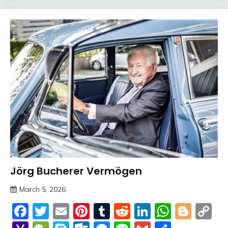
Jörg Bucherer Vermögen
Trends
March 5, 2026
deutschermeme
Facebook
Twitter
Email
Pinterest
Tumblr
Reddit
LinkedIn
Whats
Blog
C
Li