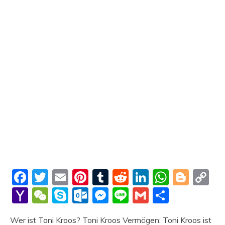
Facebook
Twitter
Email
Pinterest
Tumblr
Reddit
LinkedIn
Whats
Blog
C
Li
Yahoo
WeChat
Skype
Outlook.com
Messenger
Line
Gmail
Share
Mail
Wer ist Toni Kroos? Toni Kroos Vermögen: Toni Kroos ist