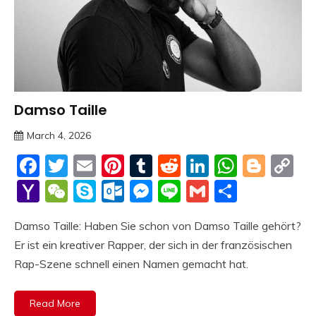
Damso Taille
Trends
March 4, 2026
deutschermeme
Facebook
Twitter
Email
Pinterest
Tumblr
Reddit
LinkedIn
Whats
Blog
C
Li
Yahoo
WeChat
Skype
Outlook.com
Messenger
Line
Gmail
Share
Mail
Damso Taille: Haben Sie schon von Damso Taille gehört?
Er ist ein kreativer Rapper, der sich in der französischen
Rap-Szene schnell einen Namen gemacht hat.
Read More