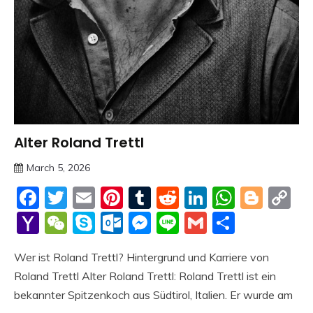
Alter Roland Trettl
Trends
March 5, 2026
deutschermeme
Facebook
Twitter
Email
Pinterest
Tumblr
Reddit
LinkedIn
Whats
Blog
C
Li
Yahoo
WeChat
Skype
Outlook.com
Messenger
Line
Gmail
Share
Mail
Wer ist Roland Trettl? Hintergrund und Karriere von
Roland Trettl Alter Roland Trettl: Roland Trettl ist ein
bekannter Spitzenkoch aus Südtirol, Italien. Er wurde am