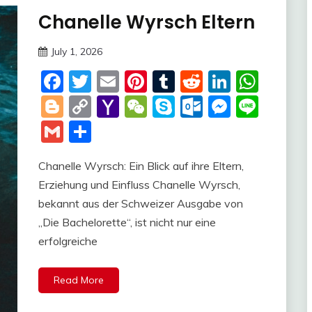
Chanelle Wyrsch Eltern
Trends
July 1, 2026
Deustcher
Facebook
Twitter
Email
Pinterest
Tumblr
Reddit
LinkedI
Wha
Meme
Blogger
Copy
Yahoo
WeChat
Skype
Outlook.c
Messen
Line
Link
Mail
Gmail
Share
Chanelle Wyrsch: Ein Blick auf ihre Eltern,
Erziehung und Einfluss Chanelle Wyrsch,
bekannt aus der Schweizer Ausgabe von
„Die Bachelorette“, ist nicht nur eine
erfolgreiche
Read More