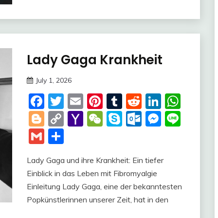
Lady Gaga Krankheit
Trends
July 1, 2026
Deustcher
Facebook
Twitter
Email
Pinterest
Tumblr
Reddit
LinkedI
Wha
Meme
Blogger
Copy
Yahoo
WeChat
Skype
Outlook.c
Messen
Line
Link
Mail
Gmail
Share
Lady Gaga und ihre Krankheit: Ein tiefer
Einblick in das Leben mit Fibromyalgie
Einleitung Lady Gaga, eine der bekanntesten
Popkünstlerinnen unserer Zeit, hat in den