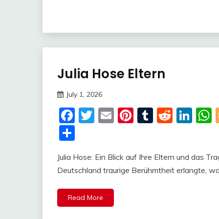
Julia Hose Eltern
Trends
July 1, 2026
Deustcher
Facebook
Twitter
Email
Pinterest
Tumblr
Reddi
Lin
Meme
Share
Julia Hose: Ein Blick auf Ihre Eltern und das Tra
Deutschland traurige Berühmtheit erlangte, wa
Read More