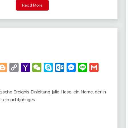
Read More
t
kedIn
WhatsApp
Blogger
Copy
Yahoo
WeChat
Skype
Outlook.com
Messenger
Line
Gmail
Link
Mail
gische Ereignis Einleitung Julia Hose, ein Name, der in
r ein achtjähriges