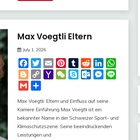
Max Voegtli Eltern
Trends
July 1, 2026
Deustcher
Facebook
Twitter
Email
Pinterest
Tumblr
Reddit
LinkedI
Wha
Meme
Blogger
Copy
Yahoo
WeChat
Skype
Outlook.c
Messen
Line
Link
Mail
Gmail
Share
Max Voegtli: Eltern und Einfluss auf seine
Karriere Einführung Max Voegtli ist ein
bekannter Name in der Schweizer Sport- und
Klimaschutzszene. Seine beeindruckenden
Leistungen und