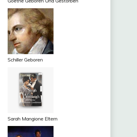
Goethe Geboren Und Gestorben
Schiller Geboren
n
tsApp
om
ger
Sarah Mangione Eltern