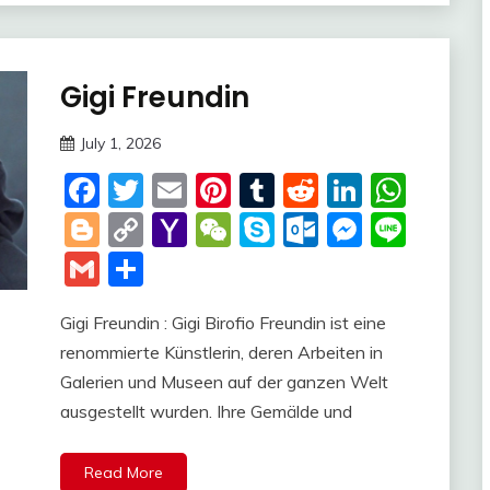
Gigi Freundin
Trends
July 1, 2026
deutschermeme
Facebook
Twitter
Email
Pinterest
Tumblr
Reddit
LinkedI
Wha
Blogger
Copy
Yahoo
WeChat
Skype
Outlook.c
Messen
Line
Link
Mail
Gmail
Share
Gigi Freundin : Gigi Birofio Freundin ist eine
renommierte Künstlerin, deren Arbeiten in
Galerien und Museen auf der ganzen Welt
ausgestellt wurden. Ihre Gemälde und
Read More