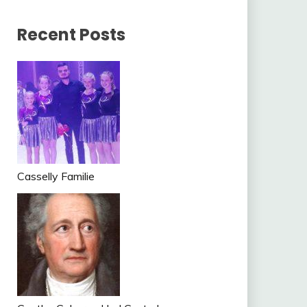
Recent Posts
n
tsApp
om
ger
Casselly Familie