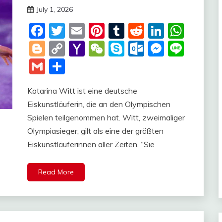
July 1, 2026
deutschermeme
Facebook
Twitter
Email
Pinterest
Tumblr
Reddit
LinkedI
Wha
Blogger
Copy
Yahoo
WeChat
Skype
Outlook.c
Messen
Line
Link
Mail
Gmail
Share
Katarina Witt ist eine deutsche
Eiskunstläuferin, die an den Olympischen
Spielen teilgenommen hat. Witt, zweimaliger
Olympiasieger, gilt als eine der größten
Eiskunstläuferinnen aller Zeiten. “Sie
Read More