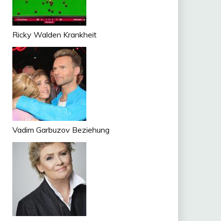
Ricky Walden Krankheit
n
tsApp
om
ger
Vadim Garbuzov Beziehung