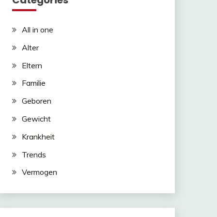
Categories
n
tsApp
All in one
om
ger
Alter
Eltern
Familie
Geboren
Gewicht
Krankheit
Trends
Vermogen