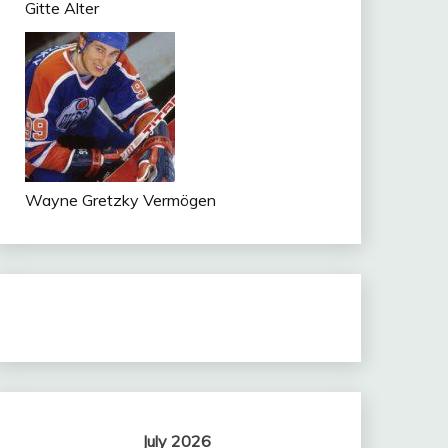
Gitte Alter
n
tsApp
Wayne Gretzky Vermögen
om
ger
July 2026