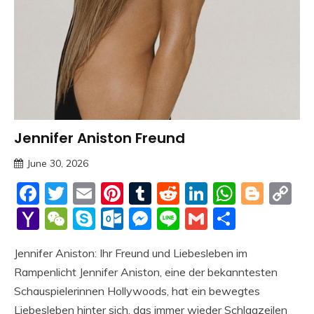
Jennifer Aniston Freund
Trends
June 30, 2026
Deustcher
Facebook
Twitter
Email
Pinterest
Tumblr
Reddit
LinkedIn
Whats
Blog
C
Meme
Li
Yahoo
WeChat
Skype
Outlook.com
Messenger
Line
Gmail
Share
Mail
Jennifer Aniston: Ihr Freund und Liebesleben im
Rampenlicht Jennifer Aniston, eine der bekanntesten
Schauspielerinnen Hollywoods, hat ein bewegtes
Liebesleben hinter sich, das immer wieder Schlagzeilen