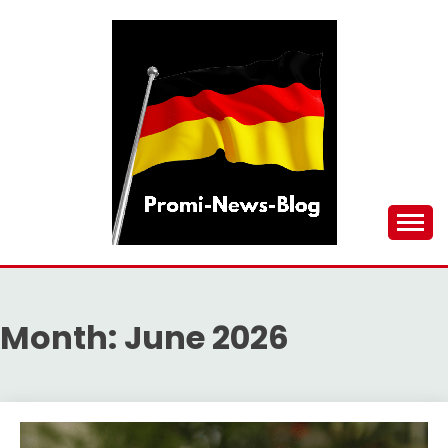
Skip
to
content
updates at one click
PROMI-NEWS-BLOG
Month:
June 2026