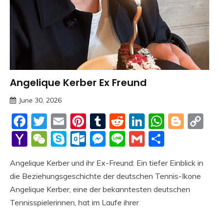
Angelique Kerber Ex Freund
Trends
June 30, 2026
Deustcher
Facebook
Twitter
Email
Pinterest
Tumblr
Reddit
LinkedIn
Whats
Blog
C
Meme
Li
Yahoo
WeChat
Skype
Outlook.com
Messenger
Line
Gmail
Share
Mail
Angelique Kerber und ihr Ex-Freund: Ein tiefer Einblick in
die Beziehungsgeschichte der deutschen Tennis-Ikone
Angelique Kerber, eine der bekanntesten deutschen
Tennisspielerinnen, hat im Laufe ihrer