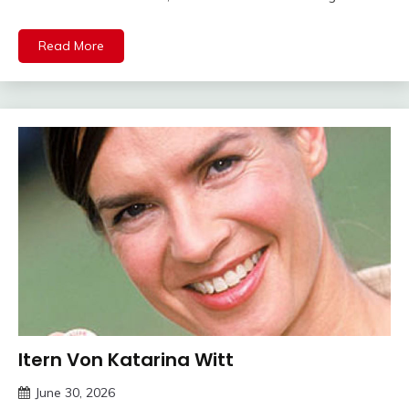
Read More
ltern Von Katarina Witt
Trends
June 30, 2026