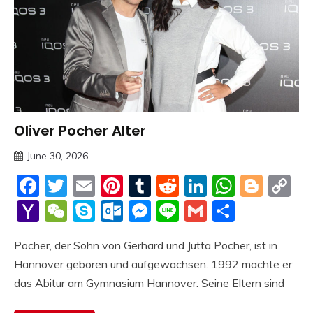
Oliver Pocher Alter
Trends
June 30, 2026
deutschermeme
Facebook
Twitter
Email
Pinterest
Tumblr
Reddit
LinkedIn
Whats
Blog
C
Li
Yahoo
WeChat
Skype
Outlook.com
Messenger
Line
Gmail
Share
Mail
Pocher, der Sohn von Gerhard und Jutta Pocher, ist in
Hannover geboren und aufgewachsen. 1992 machte er
das Abitur am Gymnasium Hannover. Seine Eltern sind