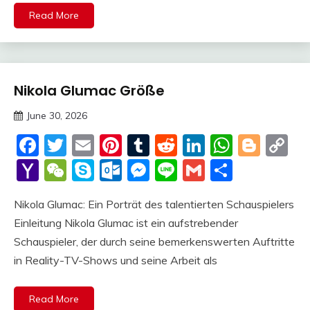
Read More
Nikola Glumac Größe
Trends
June 30, 2026
Deustcher
Facebook
Twitter
Email
Pinterest
Tumblr
Reddit
LinkedIn
Whats
Blog
C
Meme
Li
Yahoo
WeChat
Skype
Outlook.com
Messenger
Line
Gmail
Share
Mail
Nikola Glumac: Ein Porträt des talentierten Schauspielers
Einleitung Nikola Glumac ist ein aufstrebender
Schauspieler, der durch seine bemerkenswerten Auftritte
in Reality-TV-Shows und seine Arbeit als
Read More