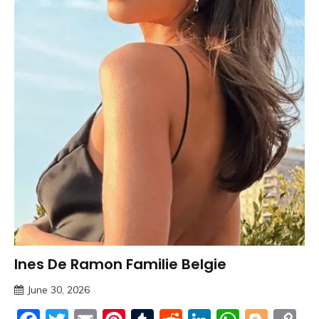
Ines De Ramon Familie Belgie
Trends
June 30, 2026
Deustcher
Meme