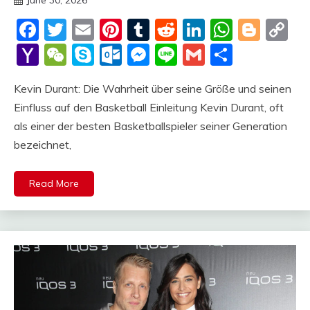
June 30, 2026
Deustcher
Facebook
Twitter
Email
Pinterest
Tumblr
Reddit
LinkedIn
Whats
Blog
C
Meme
Li
Yahoo
WeChat
Skype
Outlook.com
Messenger
Line
Gmail
Share
Mail
Kevin Durant: Die Wahrheit über seine Größe und seinen
Einfluss auf den Basketball Einleitung Kevin Durant, oft
als einer der besten Basketballspieler seiner Generation
bezeichnet,
Read More