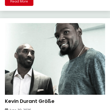
Read More
Kevin Durant Größe
Trends