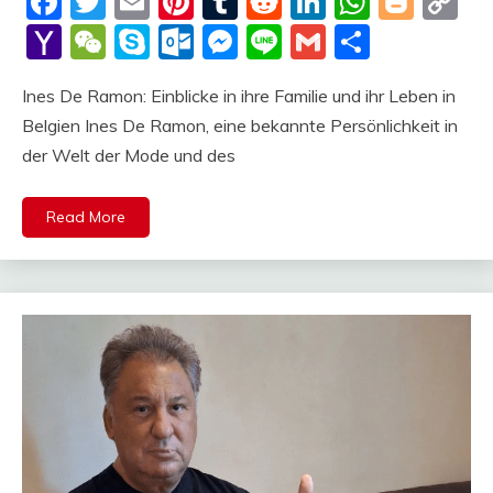
Facebook
Twitter
Email
Pinterest
Tumblr
Reddit
LinkedIn
Whats
Blog
C
Li
Yahoo
WeChat
Skype
Outlook.com
Messenger
Line
Gmail
Share
Mail
Ines De Ramon: Einblicke in ihre Familie und ihr Leben in
Belgien Ines De Ramon, eine bekannte Persönlichkeit in
der Welt der Mode und des
Read More