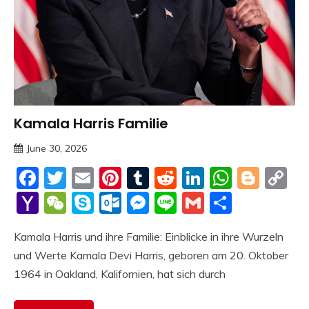
Kamala Harris Familie
Trends
June 30, 2026
Deustcher
Facebook
Twitter
Email
Pinterest
Tumblr
Reddit
LinkedIn
Whats
Blog
C
Meme
Li
Yahoo
WeChat
Skype
Outlook.com
Messenger
Line
Gmail
Share
Mail
Kamala Harris und ihre Familie: Einblicke in ihre Wurzeln
und Werte Kamala Devi Harris, geboren am 20. Oktober
1964 in Oakland, Kalifornien, hat sich durch