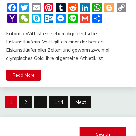
deutschermeme
Facebook
Twitter
Email
Pinterest
Tumblr
Reddit
LinkedIn
Whats
Blog
C
Li
Yahoo
WeChat
Skype
Outlook.com
Messenger
Line
Gmail
Share
Mail
Katarina Witt ist eine ehemalige deutsche
Eiskunstläuferin. Witt gilt als einer der besten
Eiskunstläufer aller Zeiten und gewann zweimal
olympisches Gold. Ihre allgemeine Athletik ist
Read More
Posts
1
2
…
144
Next
pagination
Search