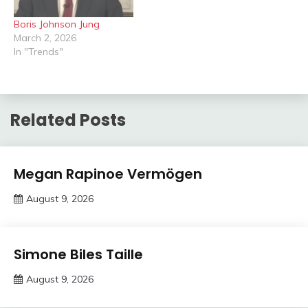
Boris Johnson Jung
March 2, 2026
In "Trends"
Related Posts
Trends
Megan Rapinoe Vermögen
August 9, 2026
Deustcher
Meme
Trends
Simone Biles Taille
August 9, 2026
Deustcher
Meme