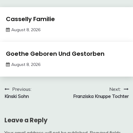
Trends
Casselly Familie
August 8, 2026
deutschermeme
Trends
Goethe Geboren Und Gestorben
August 8, 2026
deutschermeme
Post
Previous:
Next:
Kinski Sohn
Franziska Knuppe Tochter
navigation
Leave a Reply
Your email address will not be published.
Required fields