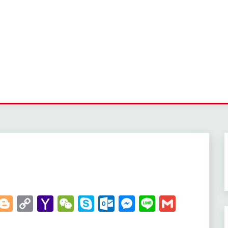
t
kedIn
WhatsApp
Blogger
Copy
Yahoo
WeChat
Skype
Outlook.com
Messenger
Line
Gmail
Link
Mail