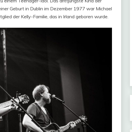
zu einem Teenager-Idol. Das drittjüngste Kind der
 seiner Geburt in Dublin im Dezember 1977 war Michael
glied der Kelly-Familie, das in Irland geboren wurde.