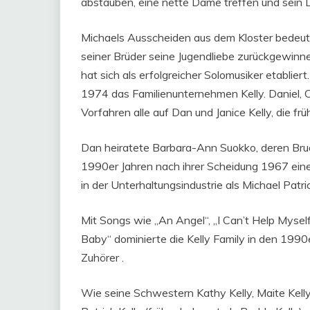
abstauben, eine nette Dame treffen und sein
Michaels Ausscheiden aus dem Kloster bedeute
seiner Brüder seine Jugendliebe zurückgewinne
hat sich als erfolgreicher Solomusiker etablier
1974 das Familienunternehmen Kelly. Daniel, Car
Vorfahren alle auf Dan und Janice Kelly, die frü
Dan heiratete Barbara-Ann Suokko, deren Brud
1990er Jahren nach ihrer Scheidung 1967 einen
in der Unterhaltungsindustrie als Michael Patri
Mit Songs wie „An Angel“, „I Can’t Help Myself
Baby“ dominierte die Kelly Family in den 1990e
Zuhörer .
Wie seine Schwestern Kathy Kelly, Maite Kelly,