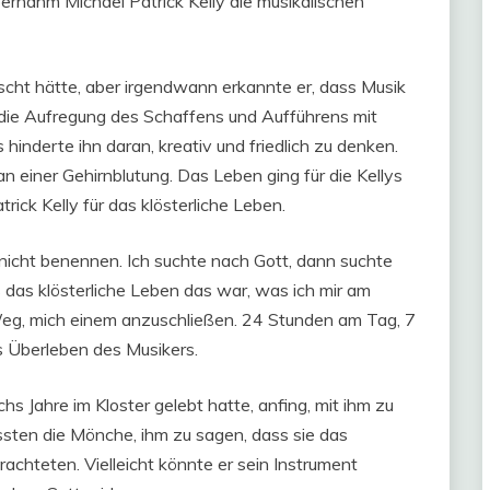
bernahm Michael Patrick Kelly die musikalischen
scht hätte, aber irgendwann erkannte er, dass Musik
 die Aufregung des Schaffens und Aufführens mit
inderte ihn daran, kreativ und friedlich zu denken.
an einer Gehirnblutung. Das Leben ging für die Kellys
rick Kelly für das klösterliche Leben.
 nicht benennen. Ich suchte nach Gott, dann suchte
ss das klösterliche Leben das war, was ich mir am
eg, mich einem anzuschließen. 24 Stunden am Tag, 7
 Überleben des Musikers.
hs Jahre im Kloster gelebt hatte, anfing, mit ihm zu
ssten die Mönche, ihm zu sagen, dass sie das
rachteten. Vielleicht könnte er sein Instrument