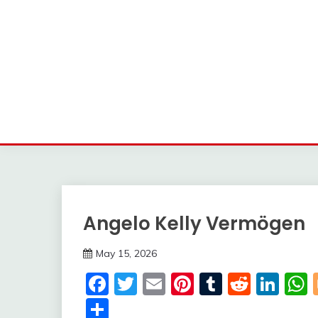
Angelo Kelly Vermögen
Trends
May 15, 2026
deutschermeme
Facebook
Twitter
Email
Pinterest
Tumblr
Reddi
Lin
Share