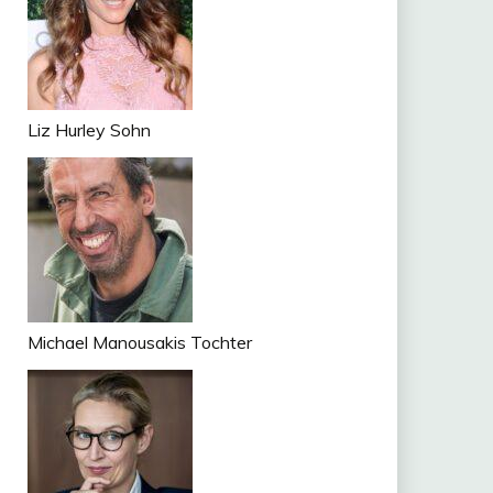
Liz Hurley Sohn
Michael Manousakis Tochter