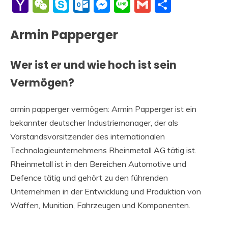
Li
Yahoo
WeChat
Skype
Outlook.com
Messenger
Line
Gmail
Share
Mail
Armin Papperger
Wer ist er und wie hoch ist sein
Vermögen?
armin papperger vermögen: Armin Papperger ist ein
bekannter deutscher Industriemanager, der als
Vorstandsvorsitzender des internationalen
Technologieunternehmens Rheinmetall AG tätig ist.
Rheinmetall ist in den Bereichen Automotive und
Defence tätig und gehört zu den führenden
Unternehmen in der Entwicklung und Produktion von
Waffen, Munition, Fahrzeugen und Komponenten.