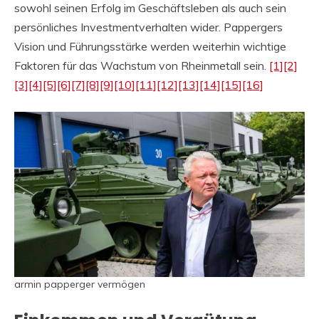
sowohl seinen Erfolg im Geschäftsleben als auch sein
persönliches Investmentverhalten wider. Pappergers
Vision und Führungsstärke werden weiterhin wichtige
Faktoren für das Wachstum von Rheinmetall sein.
[1]
[2]
[3]
[4]
[5]
[6]
[7]
[8]
[9]
[10]
[11]
[12]
[13]
[14]
[15]
[16]
armin papperger vermögen