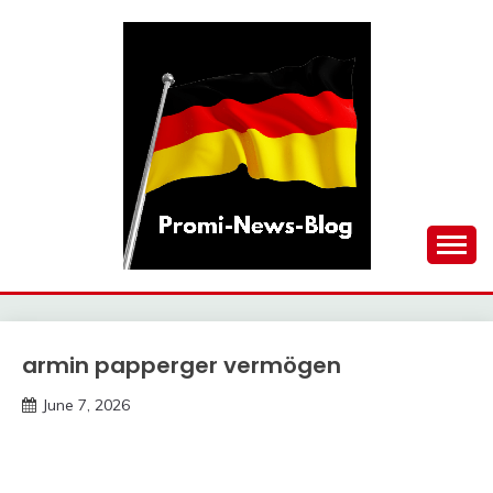
Skip
to
content
updates at one click
PROMI-NEWS-BLOG
armin papperger vermögen
Trends
June 7, 2026
Deustcher
Meme