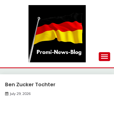
Skip
to
content
updates at one click
PROMI-NEWS-BLOG
Ben Zucker Tochter
Trends
July 29, 2026
deutschermeme