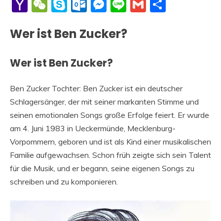
Li
Yahoo
WeChat
Skype
Outlook.com
Messenger
Line
Gmail
Share
Mail
Wer ist Ben Zucker?
Wer ist Ben Zucker?
Ben Zucker Tochter: Ben Zucker ist ein deutscher
Schlagersänger, der mit seiner markanten Stimme und
seinen emotionalen Songs große Erfolge feiert. Er wurde
am 4. Juni 1983 in Ueckermünde, Mecklenburg-
Vorpommern, geboren und ist als Kind einer musikalischen
Familie aufgewachsen. Schon früh zeigte sich sein Talent
für die Musik, und er begann, seine eigenen Songs zu
schreiben und zu komponieren.