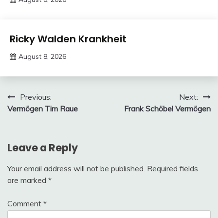
deutschermeme
Trends
Ricky Walden Krankheit
August 8, 2026
deutschermeme
Post
Previous:
Next:
Vermögen Tim Raue
Frank Schöbel Vermögen
navigation
Leave a Reply
Your email address will not be published.
Required fields
are marked
*
Comment
*