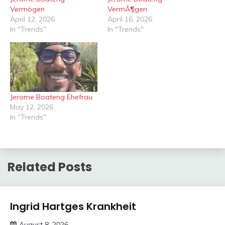
Vermögen
VermÃ¶gen
April 12, 2026
April 16, 2026
In "Trends"
In "Trends"
Jerome Boateng Ehefrau
May 12, 2026
In "Trends"
Related Posts
Trends
Ingrid Hartges Krankheit
August 8, 2026