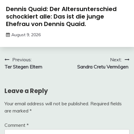
Trends
Dennis Quaid: Der Altersunterschied
schockiert alle: Das ist die junge
Ehefrau von Dennis Quaid.
August 9, 2026
Deustcher
Meme
Post
Previous:
Next:
Ter Stegen Eltern
Sandra Cretu Vermögen
navigation
Leave a Reply
Your email address will not be published.
Required fields
are marked
*
Comment
*