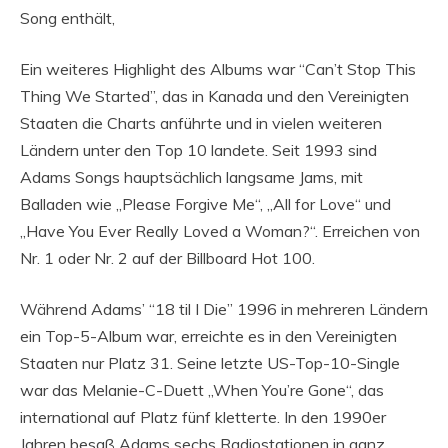
Song enthält,
Ein weiteres Highlight des Albums war “Can’t Stop This
Thing We Started”, das in Kanada und den Vereinigten
Staaten die Charts anführte und in vielen weiteren
Ländern unter den Top 10 landete. Seit 1993 sind
Adams Songs hauptsächlich langsame Jams, mit
Balladen wie „Please Forgive Me“, „All for Love“ und
„Have You Ever Really Loved a Woman?“. Erreichen von
Nr. 1 oder Nr. 2 auf der Billboard Hot 100.
Während Adams’ “18 til I Die” 1996 in mehreren Ländern
ein Top-5-Album war, erreichte es in den Vereinigten
Staaten nur Platz 31. Seine letzte US-Top-10-Single
war das Melanie-C-Duett „When You’re Gone“, das
international auf Platz fünf kletterte. In den 1990er
Jahren besaß Adams sechs Radiostationen in ganz