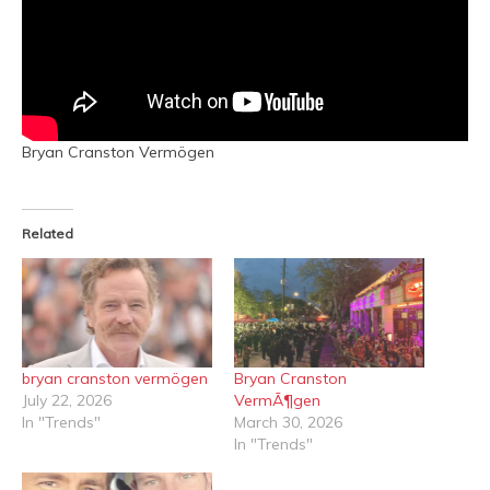
Bryan Cranston Vermögen
Related
bryan cranston vermögen
Bryan Cranston
July 22, 2026
VermÃ¶gen
In "Trends"
March 30, 2026
In "Trends"