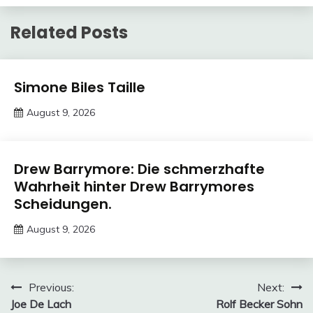
Related Posts
Trends
Simone Biles Taille
August 9, 2026
Deustcher
Meme
Trends
Drew Barrymore: Die schmerzhafte
Wahrheit hinter Drew Barrymores
Scheidungen.
August 9, 2026
Deustcher
Meme
Post
Previous:
Next:
Joe De Lach
Rolf Becker Sohn