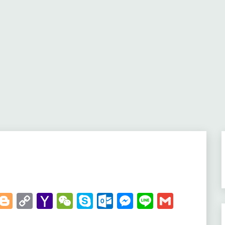
t
kedIn
WhatsApp
Blogger
Copy
Yahoo
WeChat
Skype
Outlook.com
Messenger
Line
Gmail
Link
Mail