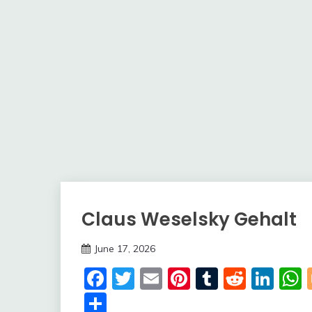
Claus Weselsky Gehalt
Trends
June 17, 2026
deutschermeme
Facebook
Twitter
Email
Pinterest
Tumblr
Reddi
Lin
Share