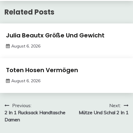
Related Posts
Trends
Julia Beautx Größe Und Gewicht
August 6, 2026
Deustcher
Meme
Trends
Toten Hosen Vermögen
August 6, 2026
Deustcher
Meme
Post
Previous:
Next:
2 In 1 Rucksack Handtasche
Mütze Und Schal 2 In 1
navigation
Damen