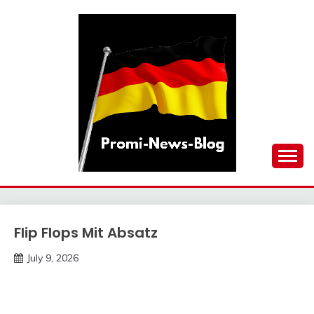
Skip
to
content
updates at one click
PROMI-NEWS-BLOG
Flip Flops Mit Absatz
Trends
July 9, 2026
deutschermeme