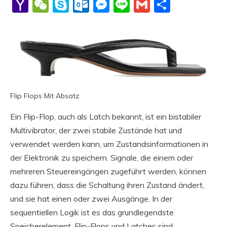
Li
Yahoo
WeChat
Skype
Outlook.com
Messenger
Line
Gmail
Share
Mail
Flip Flops Mit Absatz
Ein Flip-Flop, auch als Latch bekannt, ist ein bistabiler
Multivibrator, der zwei stabile Zustände hat und
verwendet werden kann, um Zustandsinformationen in
der Elektronik zu speichern. Signale, die einem oder
mehreren Steuereingängen zugeführt werden, können
dazu führen, dass die Schaltung ihren Zustand ändert,
und sie hat einen oder zwei Ausgänge. In der
sequentiellen Logik ist es das grundlegendste
Speicherelement. Flip-Flops und Latches sind