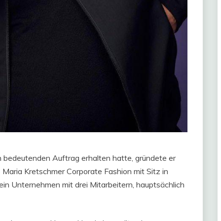
 bedeutenden Auftrag erhalten hatte, gründete er
aria Kretschmer Corporate Fashion mit Sitz in
ein Unternehmen mit drei Mitarbeitern, hauptsächlich