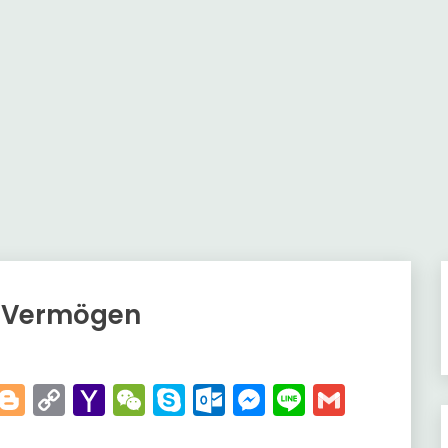
r Vermögen
t
kedIn
WhatsApp
Blogger
Copy
Yahoo
WeChat
Skype
Outlook.com
Messenger
Line
Gmail
Link
Mail