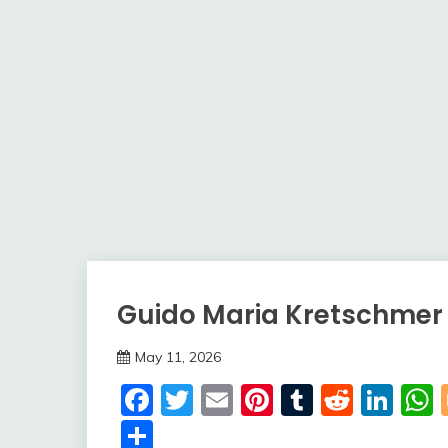
Guido Maria Kretschme
Trends
May 11, 2026
deutschermeme
Facebook
Twitter
Email
Pinterest
Tumblr
Reddi
Lin
Share