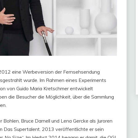
s 2012 eine Werbeversion der Fernsehsendung
usgestrahlt wurde. Im Rahmen eines Experiments
tion von Guido Maria Kretschmer entwickelt
en die Besucher die Möglichkeit, über die Sammlung
en.
 Bohlen, Bruce Darnell und Lena Gercke als Juroren
Das Supertalent. 2013 veröffentlichte er sein
Has No Size“. Im Herbst 2014 begann er damit, die OGI