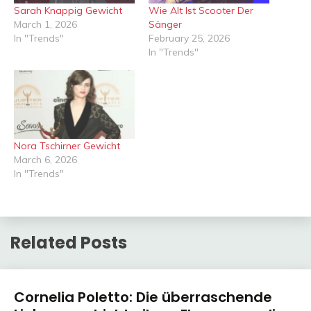
Sarah Knappig Gewicht
Wie Alt Ist Scooter Der
March 1, 2026
Sänger
In "Trends"
February 25, 2026
In "Trends"
Nora Tschirner Gewicht
March 6, 2026
In "Trends"
Related Posts
Trends
Cornelia Poletto: Die überraschende