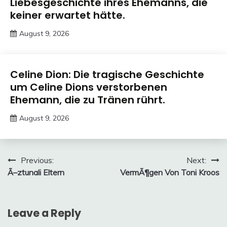
Liebesgeschichte ihres Ehemanns, die
keiner erwartet hätte.
August 9, 2026
Deustcher
Meme
Trends
Celine Dion: Die tragische Geschichte
um Celine Dions verstorbenen
Ehemann, die zu Tränen rührt.
August 9, 2026
Deustcher
Meme
Post
Previous:
Next:
Ã–ztunali Eltern
VermÃ¶gen Von Toni Kroos
navigation
Leave a Reply