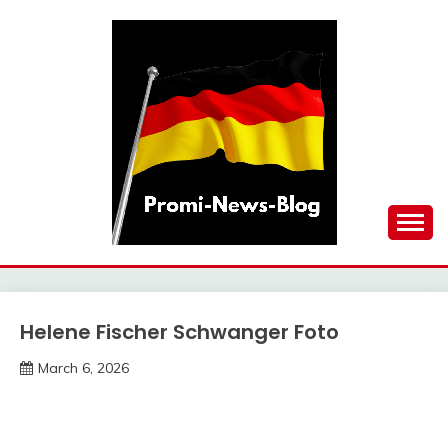
Skip
to
content
updates at one click
PROMI-NEWS-BLOG
Helene Fischer Schwanger Foto
Trends
March 6, 2026
Deustcher
Meme