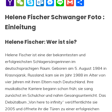
Li
Yahoo
WeChat
Skype
Outlook.com
Messenger
Line
Gmail
Share
Mail
Helene Fischer Schwanger Foto :
Einleitung
Helene Fischer: Wer ist sie?
Helene Fischer ist eine der bekanntesten und
erfolgreichsten Schlagersängerinnen im
deutschsprachigen Raum. Geboren am 5. August 1984 in
Krasnojarsk, Russland, kam sie im Jahr 1988 im Alter von
vier Jahren mit ihren Eltern nach Deutschland. Ihre
musikalische Karriere begann schon früh; sie sang
zunächst im Schulchor und nahm Gesangsunterricht. Das
Debütalbum „Von here to infinity“ veröffentlichte sie
2005 und öffnete ihr die Türen zu einer erfolgreichen