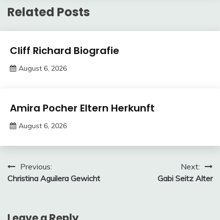
Related Posts
Trends
Cliff Richard Biografie
August 6, 2026
deutschermeme
Trends
Amira Pocher Eltern Herkunft
August 6, 2026
deutschermeme
Post
Previous:
Next:
Christina Aguilera Gewicht
Gabi Seitz Alter
navigation
Leave a Reply