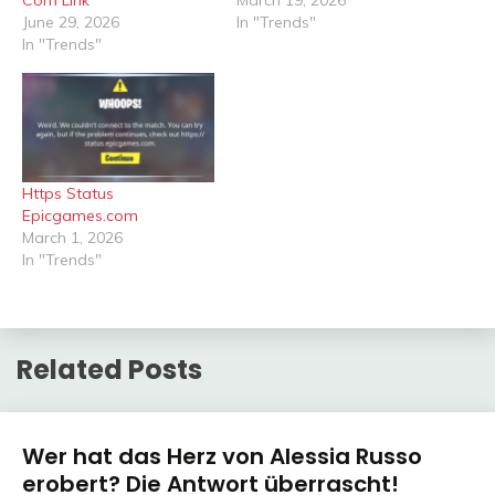
June 29, 2026
In "Trends"
In "Trends"
Https Status
Epicgames.com
March 1, 2026
In "Trends"
Related Posts
Trends
Wer hat das Herz von Alessia Russo
erobert? Die Antwort überrascht!