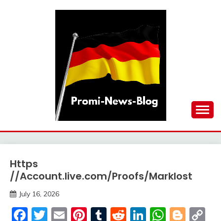
Skip
to
content
updates at one click
PROMI-NEWS-BLOG
Https
Trends
//Account.live.com/Proofs/Marklost
July 16, 2026
deutschermeme
Facebook
Twitter
Email
Pinterest
Tumblr
Reddit
LinkedIn
Whats
Blog
C