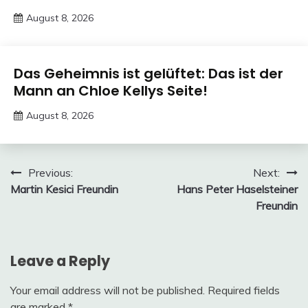
August 8, 2026
Deustcher
Meme
Trends
Das Geheimnis ist gelüftet: Das ist der
Mann an Chloe Kellys Seite!
August 8, 2026
Deustcher
Meme
Post
Previous:
Next:
Martin Kesici Freundin
Hans Peter Haselsteiner
navigation
Freundin
Leave a Reply
Your email address will not be published.
Required fields
are marked
*