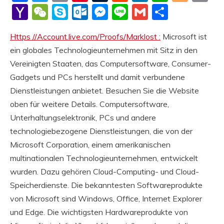
Li
Yahoo
WeChat
Skype
Outlook.com
Messenger
Line
Gmail
Share
Mail
Https //Account.live.com/Proofs/Marklost :
Microsoft ist
ein globales Technologieunternehmen mit Sitz in den
Vereinigten Staaten, das Computersoftware, Consumer-
Gadgets und PCs herstellt und damit verbundene
Dienstleistungen anbietet. Besuchen Sie die Website
oben für weitere Details. Computersoftware,
Unterhaltungselektronik, PCs und andere
technologiebezogene Dienstleistungen, die von der
Microsoft Corporation, einem amerikanischen
multinationalen Technologieunternehmen, entwickelt
wurden. Dazu gehören Cloud-Computing- und Cloud-
Speicherdienste. Die bekanntesten Softwareprodukte
von Microsoft sind Windows, Office, Internet Explorer
und Edge. Die wichtigsten Hardwareprodukte von