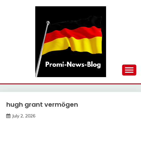
Skip
to
content
updates at one click
PROMI-NEWS-BLOG
hugh grant vermögen
Trends
July 2, 2026
Deustcher
Meme