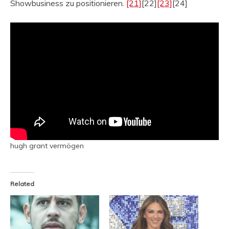
Showbusiness zu positionieren.
[21]
[22]
[23]
[24]
hugh grant vermögen
Related