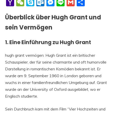
Li
Yahoo
WeChat
Skype
Outlook.com
Messenger
Line
Gmail
Share
Mail
Überblick über Hugh Grant und
sein Vermögen
1. Eine Einführung zu Hugh Grant
hugh grant vermögen: Hugh Grant ist ein britischer
Schauspieler, der für seine charmante und oft humorvolle
Darstellung in romantischen Komödien bekannt ist. Er
wurde am 9. September 1960 in London geboren und
wuchs in einer familienfreundlichen Umgebung auf. Grant
wurde an der University of Oxford ausgebildet, wo er
Englisch studierte.
Sein Durchbruch kam mit dem Film “Vier Hochzeiten und