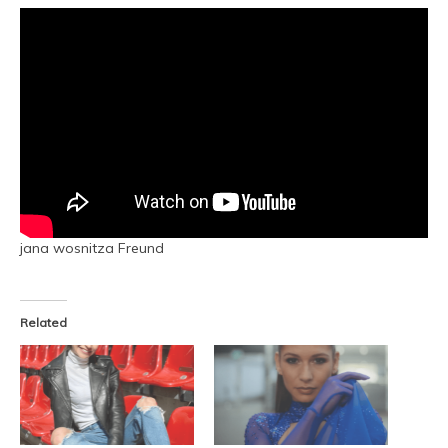
jana wosnitza Freund
Related