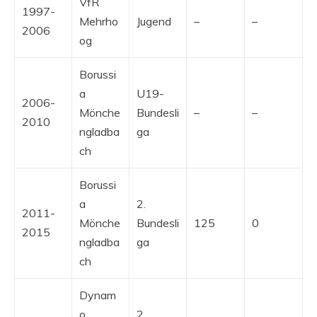
VfR
1997-
Mehrho
Jugend
–
–
2006
og
Borussi
a
U19-
2006-
Mönche
Bundesli
–
–
2010
ngladba
ga
ch
Borussi
a
2.
2011-
Mönche
Bundesli
125
0
2015
ngladba
ga
ch
Dynam
o
2.