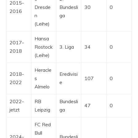
2015-
Dresde
Bundesli
30
0
2016
n
ga
(Leihe)
Hansa
2017-
Rostock
3. Liga
34
0
2018
(Leihe)
Heracle
2018-
Eredivisi
s
107
0
2022
e
Almelo
2022-
RB
Bundesli
47
0
jetzt
Leipzig
ga
FC Red
Bull
2024-
Bundesli