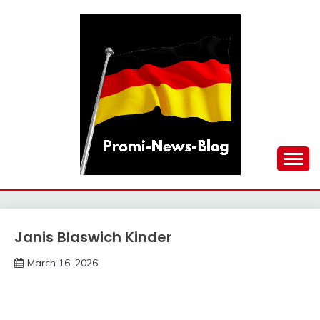
Skip
to
content
updates at one click
PROMI-NEWS-BLOG
Janis Blaswich Kinder
Trends
March 16, 2026
Deustcher
Meme