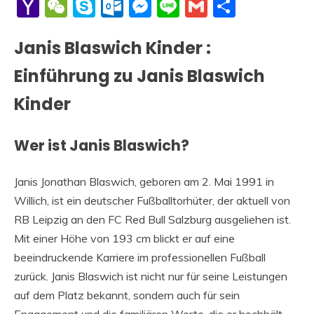
Li
Yahoo
WeChat
Skype
Outlook.com
Messenger
Line
Gmail
Share
Mail
Janis Blaswich Kinder :
Einführung zu Janis Blaswich
Kinder
Wer ist Janis Blaswich?
Janis Jonathan Blaswich, geboren am 2. Mai 1991 in
Willich, ist ein deutscher Fußballtorhüter, der aktuell von
RB Leipzig an den FC Red Bull Salzburg ausgeliehen ist.
Mit einer Höhe von 193 cm blickt er auf eine
beeindruckende Karriere im professionellen Fußball
zurück. Janis Blaswich ist nicht nur für seine Leistungen
auf dem Platz bekannt, sondern auch für sein
Engagement und die familiären Werte, die er hochhält.