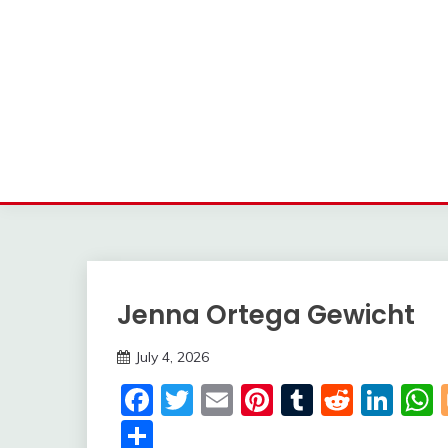
Jenna Ortega Gewicht
Trends
July 4, 2026
deutschermeme
Facebook
Twitter
Email
Pinterest
Tumblr
Reddi
Lin
Share