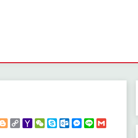
t
kedIn
WhatsApp
Blogger
Copy
Yahoo
WeChat
Skype
Outlook.com
Messenger
Line
Gmail
Link
Mail