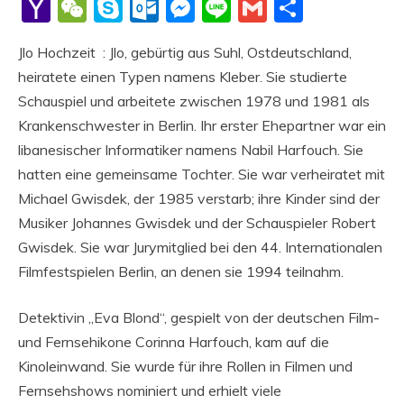
Li
Yahoo
WeChat
Skype
Outlook.com
Messenger
Line
Gmail
Share
Mail
Jlo Hochzeit : Jlo, gebürtig aus Suhl, Ostdeutschland,
heiratete einen Typen namens Kleber. Sie studierte
Schauspiel und arbeitete zwischen 1978 und 1981 als
Krankenschwester in Berlin. Ihr erster Ehepartner war ein
libanesischer Informatiker namens Nabil Harfouch. Sie
hatten eine gemeinsame Tochter. Sie war verheiratet mit
Michael Gwisdek, der 1985 verstarb; ihre Kinder sind der
Musiker Johannes Gwisdek und der Schauspieler Robert
Gwisdek. Sie war Jurymitglied bei den 44. Internationalen
Filmfestspielen Berlin, an denen sie 1994 teilnahm.
Detektivin „Eva Blond“, gespielt von der deutschen Film-
und Fernsehikone Corinna Harfouch, kam auf die
Kinoleinwand. Sie wurde für ihre Rollen in Filmen und
Fernsehshows nominiert und erhielt viele