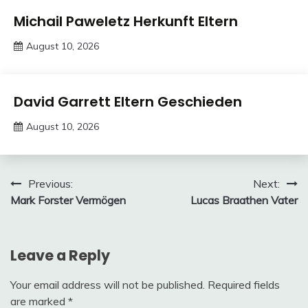
Trends
Michail Paweletz Herkunft Eltern
August 10, 2026
deutschermeme
Trends
David Garrett Eltern Geschieden
August 10, 2026
deutschermeme
Post
Previous:
Next:
Mark Forster Vermögen
Lucas Braathen Vater
navigation
Leave a Reply
Your email address will not be published.
Required fields
are marked
*