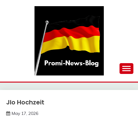
Skip
to
content
updates at one click
PROMI-NEWS-BLOG
Jlo Hochzeit
Trends
May 17, 2026
deutschermeme