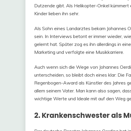
Dutzende gibt. Als Helikopter-Onkel kümmert e
Kinder lieben ihn sehr.
Als Sohn eines Landarztes bekam Johannes Oerd
sein. In Interviews betont er immer wieder, wie
gelernt hat. Später zog es ihn allerdings in ein
Marketing und verfolgte eine Musikkarriere.
Auch wenn sich die Wege von Johannes Oerdin
unterscheiden, so bleibt doch eines klar: Die F
Regenbogen-Award als Künstler des Jahres gew
allem seinem Vater. Man kann also sagen, das
wichtige Werte und Ideale mit auf den Weg geg
2. Krankenschwester als M
Der deutsche Popstar Johannes Oerding hat in