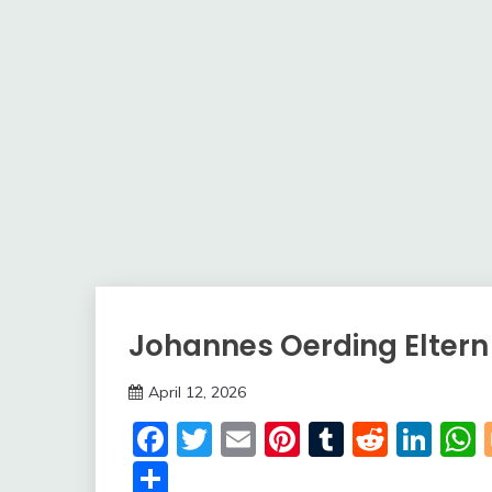
Johannes Oerding Eltern
Trends
April 12, 2026
deutschermeme
Facebook
Twitter
Email
Pinterest
Tumblr
Reddi
Lin
Share