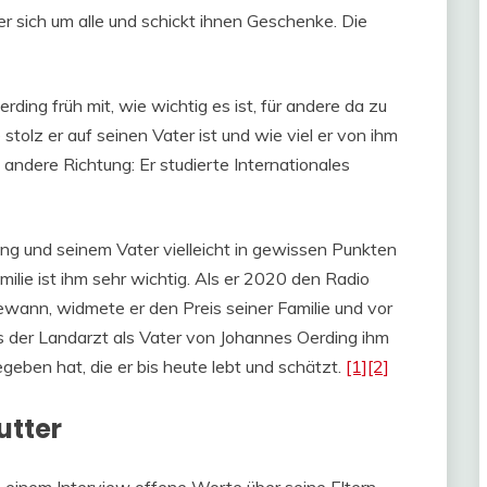
r sich um alle und schickt ihnen Geschenke. Die
ing früh mit, wie wichtig es ist, für andere da zu
 stolz er auf seinen Vater ist und wie viel er von ihm
e andere Richtung: Er studierte Internationales
g und seinem Vater vielleicht in gewissen Punkten
amilie ist ihm sehr wichtig. Als er 2020 den Radio
ann, widmete er den Preis seiner Familie und vor
s der Landarzt als Vater von Johannes Oerding ihm
eben hat, die er bis heute lebt und schätzt.
[1]
[2]
utter
 einem Interview offene Worte über seine Eltern