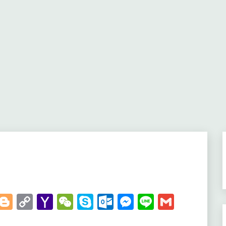
t
kedIn
WhatsApp
Blogger
Copy
Yahoo
WeChat
Skype
Outlook.com
Messenger
Line
Gmail
Link
Mail