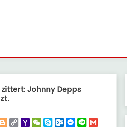
zittert: Johnny Depps
zt.
t
kedIn
WhatsApp
Blogger
Copy
Yahoo
WeChat
Skype
Outlook.com
Messenger
Line
Gmail