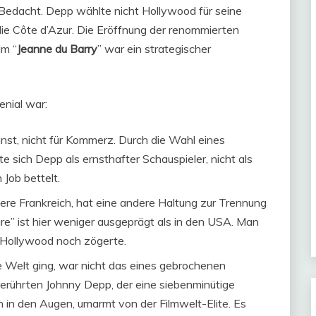
t Bedacht. Depp wählte nicht Hollywood für seine
die Côte d’Azur. Die Eröffnung der renommierten
lm “
Jeanne du Barry
” war ein strategischer
enial war:
nst, nicht für Kommerz. Durch die Wahl eines
 sich Depp als ernsthafter Schauspieler, nicht als
 Job bettelt.
re Frankreich, hat eine andere Haltung zur Trennung
re” ist hier weniger ausgeprägt als in den USA. Man
s Hollywood noch zögerte.
e Welt ging, war nicht das eines gebrochenen
gerührten Johnny Depp, der eine siebenminütige
in den Augen, umarmt von der Filmwelt-Elite. Es