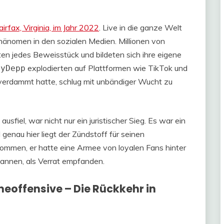
rfax, Virginia, im Jahr 2022
. Live in die ganze Welt
hänomen in den sozialen Medien. Millionen von
en jedes Beweisstück und bildeten sich ihre eigene
explodierten auf Plattformen wie TikTok und
nyDepp
t verdammt hatte, schlug mit unbändiger Wucht zu
sfiel, war nicht nur ein juristischer Sieg. Es war ein
 genau hier liegt der Zündstoff für seinen
ommen, er hatte eine Armee von loyalen Fans hinter
bannen, als Verrat empfanden.
meoffensive – Die Rückkehr in