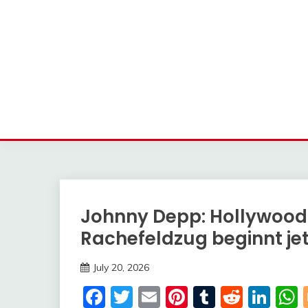
Johnny Depp: Hollywood 
Trends
Rachefeldzug beginnt jet
July 20, 2026
Deustcher
Facebook
Twitter
Email
Pinterest
Tumblr
Reddi
Lin
Meme