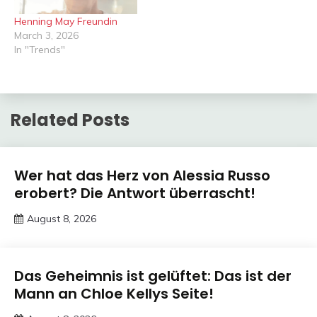
Henning May Freundin
March 3, 2026
In "Trends"
Related Posts
Trends
Wer hat das Herz von Alessia Russo
erobert? Die Antwort überrascht!
August 8, 2026
Deustcher
Meme
Trends
Das Geheimnis ist gelüftet: Das ist der
Mann an Chloe Kellys Seite!