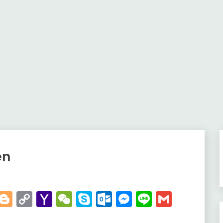
en
t
kedIn
WhatsApp
Blogger
Copy
Yahoo
WeChat
Skype
Outlook.com
Messenger
Line
Gmail
Link
Mail