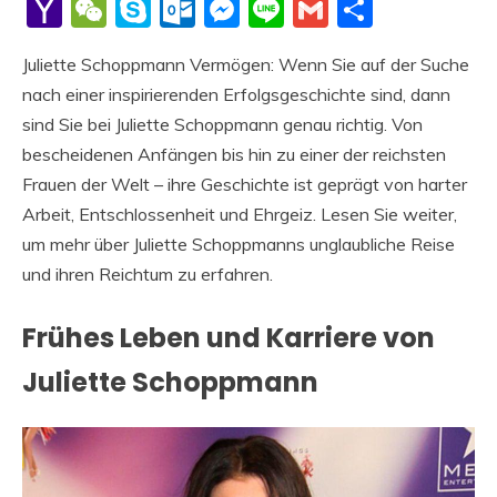
Li
Yahoo
WeChat
Skype
Outlook.com
Messenger
Line
Gmail
Share
Mail
Juliette Schoppmann Vermögen: Wenn Sie auf der Suche
nach einer inspirierenden Erfolgsgeschichte sind, dann
sind Sie bei Juliette Schoppmann genau richtig. Von
bescheidenen Anfängen bis hin zu einer der reichsten
Frauen der Welt – ihre Geschichte ist geprägt von harter
Arbeit, Entschlossenheit und Ehrgeiz. Lesen Sie weiter,
um mehr über Juliette Schoppmanns unglaubliche Reise
und ihren Reichtum zu erfahren.
Frühes Leben und Karriere von
Juliette Schoppmann