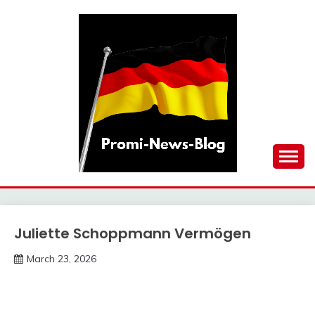
Skip
to
content
updates at one click
PROMI-NEWS-BLOG
Juliette Schoppmann Vermögen
Trends
March 23, 2026
deutschermeme