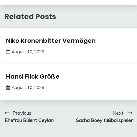
Related Posts
Trends
Niko Kronenbitter Vermögen
August 10, 2026
deutschermeme
Trends
Hansi Flick Größe
August 10, 2026
deutschermeme
Post
Previous:
Next:
Ehefrau Bülent Ceylan
Sacha Boey fußballspieler
navigation