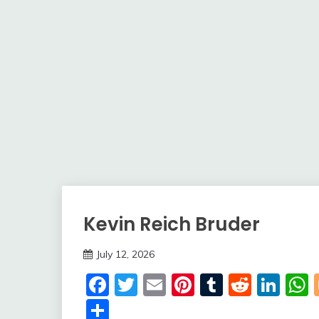
Kevin Reich Bruder
Trends
July 12, 2026
deutschermeme
Facebook
Twitter
Email
Pinterest
Tumblr
Reddi
Lin
Share