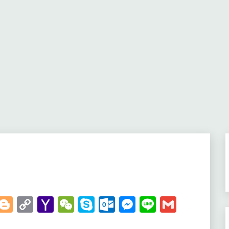
t
kedIn
WhatsApp
Blogger
Copy
Yahoo
WeChat
Skype
Outlook.com
Messenger
Line
Gmail
Link
Mail