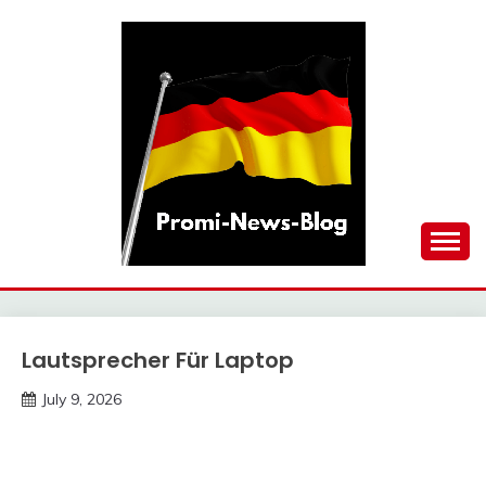
Skip
to
content
updates at one click
PROMI-NEWS-BLOG
Lautsprecher Für Laptop
Trends
July 9, 2026
deutschermeme