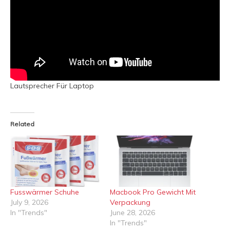
Lautsprecher Für Laptop
Related
Fusswärmer Schuhe
Macbook Pro Gewicht Mit
July 9, 2026
Verpackung
In "Trends"
June 28, 2026
In "Trends"