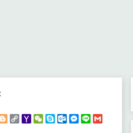
t
t
kedIn
WhatsApp
Blogger
Copy
Yahoo
WeChat
Skype
Outlook.com
Messenger
Line
Gmail
Link
Mail