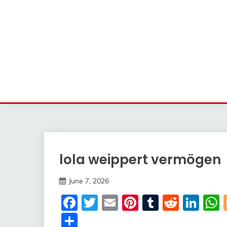
lola weippert vermögen
Trends
June 7, 2026
Deustcher
Facebook
Twitter
Email
Pinterest
Tumblr
Reddi
Lin
Meme
Share