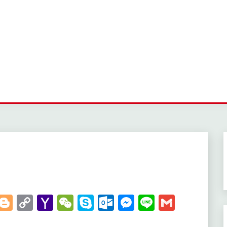
t
kedIn
WhatsApp
Blogger
Copy
Yahoo
WeChat
Skype
Outlook.com
Messenger
Line
Gmail
Link
Mail