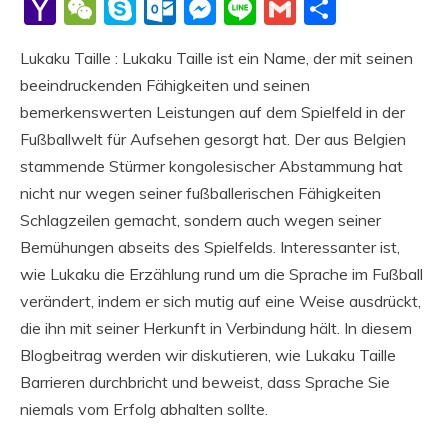
Li
Yahoo
WeChat
Skype
Outlook.com
Messenger
Line
Gmail
Share
Mail
Lukaku Taille : Lukaku Taille ist ein Name, der mit seinen
beeindruckenden Fähigkeiten und seinen
bemerkenswerten Leistungen auf dem Spielfeld in der
Fußballwelt für Aufsehen gesorgt hat. Der aus Belgien
stammende Stürmer kongolesischer Abstammung hat
nicht nur wegen seiner fußballerischen Fähigkeiten
Schlagzeilen gemacht, sondern auch wegen seiner
Bemühungen abseits des Spielfelds. Interessanter ist,
wie Lukaku die Erzählung rund um die Sprache im Fußball
verändert, indem er sich mutig auf eine Weise ausdrückt,
die ihn mit seiner Herkunft in Verbindung hält. In diesem
Blogbeitrag werden wir diskutieren, wie Lukaku Taille
Barrieren durchbricht und beweist, dass Sprache Sie
niemals vom Erfolg abhalten sollte.