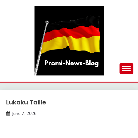
Skip
to
content
updates at one click
PROMI-NEWS-BLOG
Lukaku Taille
Trends
June 7, 2026
deutschermeme