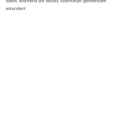
dabei, während wir dieses Abenteuer gemeinsam
erkunden!