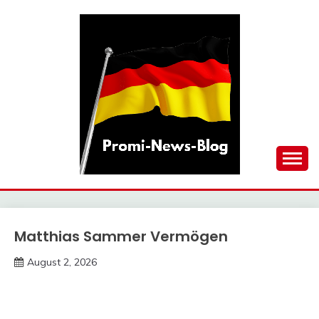
Skip
to
content
updates at one click
PROMI-NEWS-BLOG
Matthias Sammer Vermögen
Trends
August 2, 2026
deutschermeme