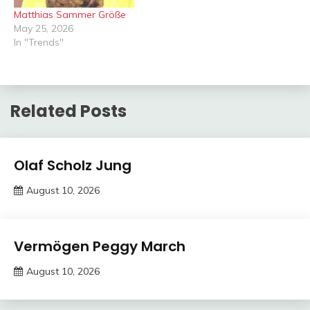
Matthias Sammer Größe
May 25, 2026
In "Trends"
Related Posts
Trends
Olaf Scholz Jung
August 10, 2026
Deustcher
Meme
Trends
Vermögen Peggy March
August 10, 2026
Deustcher
Meme