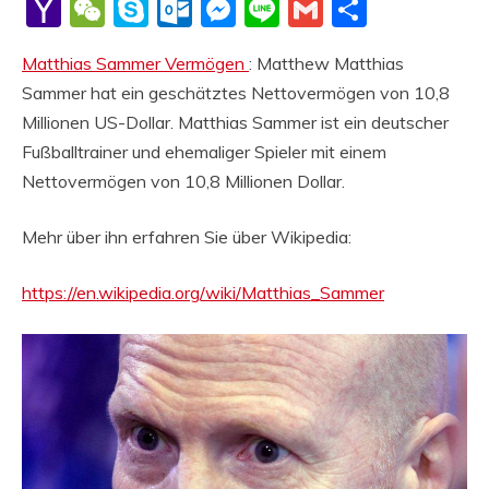
Li
Yahoo
WeChat
Skype
Outlook.com
Messenger
Line
Gmail
Share
Mail
Matthias Sammer Vermögen
: Matthew Matthias
Sammer hat ein geschätztes Nettovermögen von 10,8
Millionen US-Dollar. Matthias Sammer ist ein deutscher
Fußballtrainer und ehemaliger Spieler mit einem
Nettovermögen von 10,8 Millionen Dollar.
Mehr über ihn erfahren Sie über Wikipedia:
https://en.wikipedia.org/wiki/Matthias_Sammer