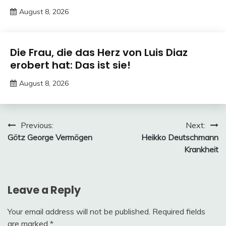
August 8, 2026
Deustcher
Meme
Trends
Die Frau, die das Herz von Luis Diaz
erobert hat: Das ist sie!
August 8, 2026
Deustcher
Meme
Post
Previous:
Next:
Götz George Vermögen
Heikko Deutschmann
navigation
Krankheit
Leave a Reply
Your email address will not be published.
Required fields
are marked
*