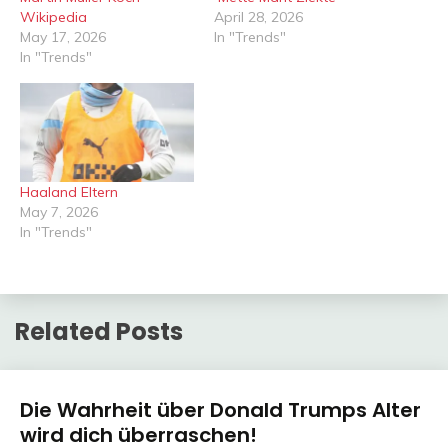
Wikipedia
April 28, 2026
May 17, 2026
In "Trends"
In "Trends"
Haaland Eltern
May 7, 2026
In "Trends"
Related Posts
Trends
Die Wahrheit über Donald Trumps Alter
wird dich überraschen!