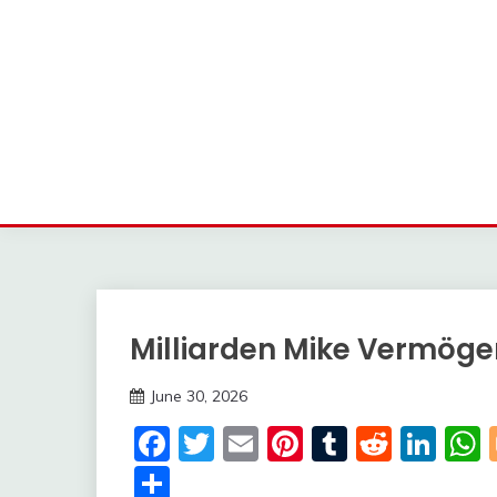
Milliarden Mike Vermöge
Trends
June 30, 2026
Deustcher
Facebook
Twitter
Email
Pinterest
Tumblr
Reddi
Lin
Meme
Share