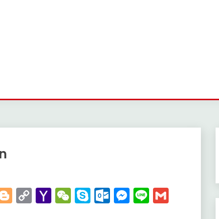
n
t
kedIn
WhatsApp
Blogger
Copy
Yahoo
WeChat
Skype
Outlook.com
Messenger
Line
Gmail
Link
Mail