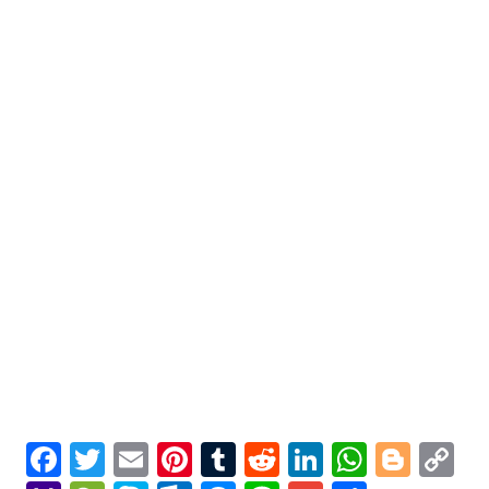
Facebook
Twitter
Email
Pinterest
Tumblr
Reddit
LinkedIn
Whats
Blog
C