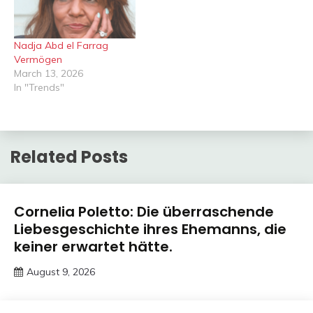
Nadja Abd el Farrag
Vermögen
March 13, 2026
In "Trends"
Related Posts
Trends
Cornelia Poletto: Die überraschende
Liebesgeschichte ihres Ehemanns, die
keiner erwartet hätte.
August 9, 2026
Deustcher
Meme