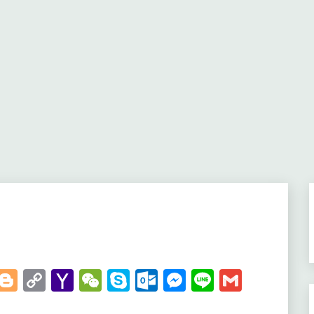
t
kedIn
WhatsApp
Blogger
Copy
Yahoo
WeChat
Skype
Outlook.com
Messenger
Line
Gmail
Link
Mail