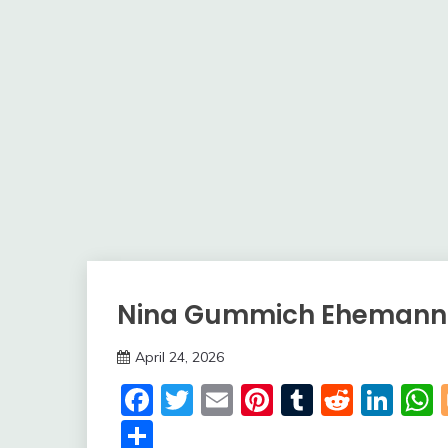
Nina Gummich Ehemann
Trends
April 24, 2026
Deustcher
Facebook
Twitter
Email
Pinterest
Tumblr
Reddi
Lin
Meme
Share