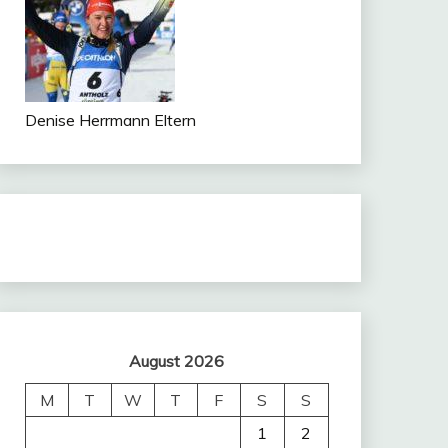
Denise Herrmann Eltern
August 2026
M
T
W
T
F
S
S
1
2