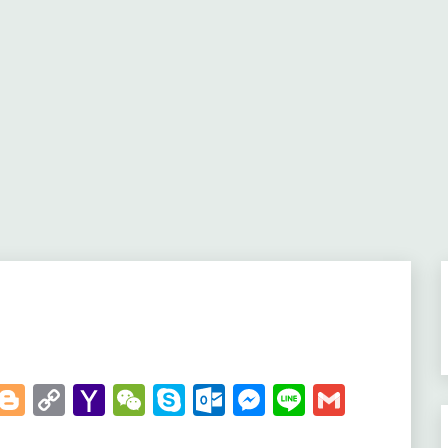
t
kedIn
WhatsApp
Blogger
Copy
Yahoo
WeChat
Skype
Outlook.com
Messenger
Line
Gmail
Link
Mail