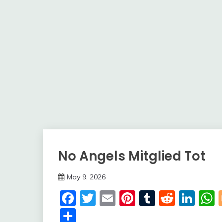
No Angels Mitglied Tot
Trends
May 9, 2026
deutschermeme
Facebook
Twitter
Email
Pinterest
Tumblr
Reddi
Lin
Share