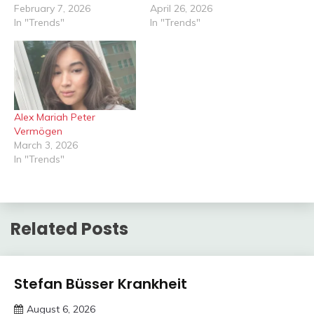
February 7, 2026
April 26, 2026
In "Trends"
In "Trends"
Alex Mariah Peter
Vermögen
March 3, 2026
In "Trends"
Related Posts
Trends
Stefan Büsser Krankheit
August 6, 2026