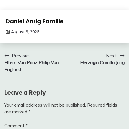
deutschermeme
Trends
Daniel Anrig Familie
August 6, 2026
deutschermeme
Post
Previous:
Next:
Eltern Von Prinz Philip Von
Herzogin Camilla Jung
navigation
England
Leave a Reply
Your email address will not be published.
Required fields
are marked
*
Comment
*