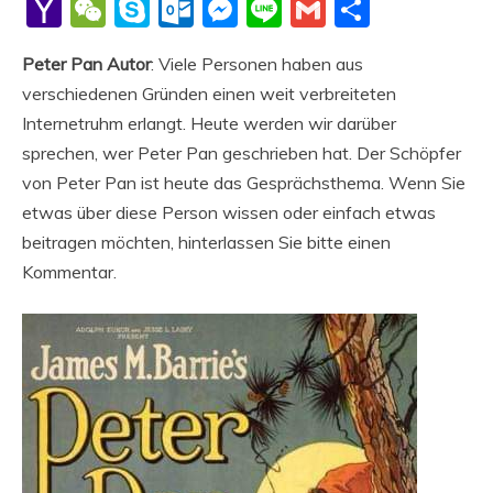
Li
Yahoo
WeChat
Skype
Outlook.com
Messenger
Line
Gmail
Share
Mail
Peter Pan Autor
: Viele Personen haben aus
verschiedenen Gründen einen weit verbreiteten
Internetruhm erlangt. Heute werden wir darüber
sprechen, wer Peter Pan geschrieben hat. Der Schöpfer
von Peter Pan ist heute das Gesprächsthema. Wenn Sie
etwas über diese Person wissen oder einfach etwas
beitragen möchten, hinterlassen Sie bitte einen
Kommentar.