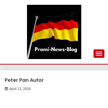
Skip
to
content
updates at one click
PROMI-NEWS-BLOG
Peter Pan Autor
Trends
April 13, 2026
Deustcher
Meme