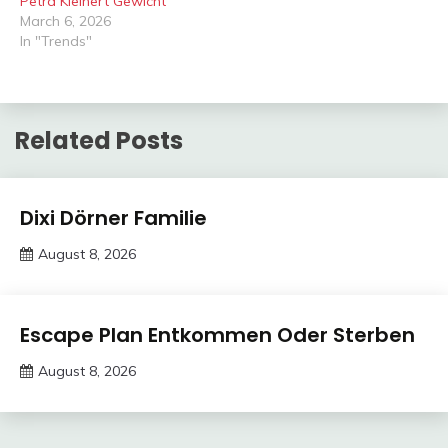
Petra Kleinert Gewicht
March 6, 2026
In "Trends"
Related Posts
Trends
Dixi Dörner Familie
August 8, 2026
deutschermeme
Trends
Escape Plan Entkommen Oder Sterben
August 8, 2026
deutschermeme