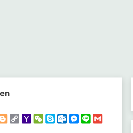
gen
t
kedIn
WhatsApp
Blogger
Copy
Yahoo
WeChat
Skype
Outlook.com
Messenger
Line
Gmail
Link
Mail