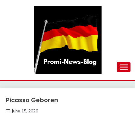
Skip
to
content
updates at one click
PROMI-NEWS-BLOG
Picasso Geboren
Trends
June 15, 2026
deutschermeme