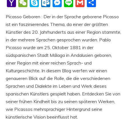
Li
Yahoo
WeChat
Skype
Outlook.com
Messenger
Line
Gmail
Share
Mail
Picasso Geboren : Der in der Sprache geborene Picasso
ist ein faszinierendes Thema, da einer der größten
Künstler des 20. Jahrhunderts aus einer Region stammte,
in der mehrere Sprachen gesprochen wurden. Pablo
Picasso wurde am 25. Oktober 1881 in der
südspanischen Stadt Málaga in Andalusien geboren,
einer Region mit einer reichen Sprach- und
Kulturgeschichte. In diesem Blog werfen wir einen
genaueren Blick auf die Rolle, die die verschiedenen
Sprachen und Dialekte im Leben und Werk dieses
spanischen Künstlers gespielt haben. Entdecken Sie von
seiner frühen Kindheit bis zu seinen späteren Werken,
wie Picassos mehrsprachiger Hintergrund seine
künstlerische Vision beeinflusst hat.