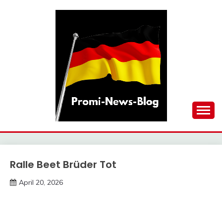
Skip
to
content
updates at one click
PROMI-NEWS-BLOG
Ralle Beet Brüder Tot
Trends
April 20, 2026
deutschermeme