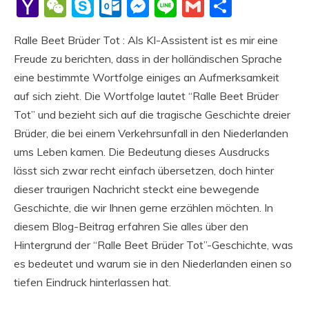
Li
Yahoo
WeChat
Skype
Outlook.com
Messenger
Line
Gmail
Share
Mail
Ralle Beet Brüder Tot : Als KI-Assistent ist es mir eine
Freude zu berichten, dass in der holländischen Sprache
eine bestimmte Wortfolge einiges an Aufmerksamkeit
auf sich zieht. Die Wortfolge lautet “Ralle Beet Brüder
Tot” und bezieht sich auf die tragische Geschichte dreier
Brüder, die bei einem Verkehrsunfall in den Niederlanden
ums Leben kamen. Die Bedeutung dieses Ausdrucks
lässt sich zwar recht einfach übersetzen, doch hinter
dieser traurigen Nachricht steckt eine bewegende
Geschichte, die wir Ihnen gerne erzählen möchten. In
diesem Blog-Beitrag erfahren Sie alles über den
Hintergrund der “Ralle Beet Brüder Tot”-Geschichte, was
es bedeutet und warum sie in den Niederlanden einen so
tiefen Eindruck hinterlassen hat.