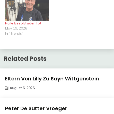
Ralle Beet-Brüder Tot
May 19, 2026
In "Trends"
Related Posts
Trends
Eltern Von Lilly Zu Sayn Wittgenstein
August 6, 2026
deutschermeme
Trends
Peter De Sutter Vroeger