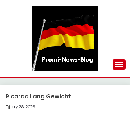
Skip
to
content
updates at one click
PROMI-NEWS-BLOG
Ricarda Lang Gewicht
Trends
July 28, 2026
Deustcher
Meme