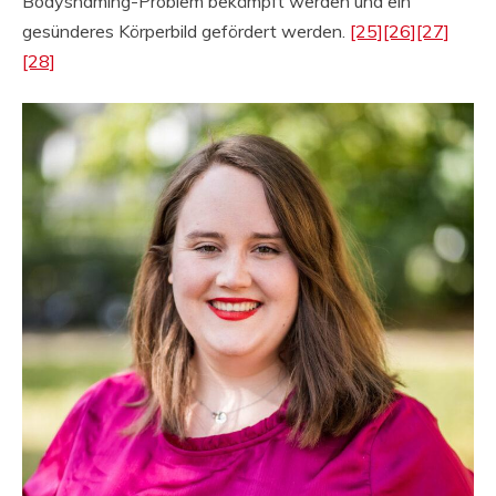
Bodyshaming-Problem bekämpft werden und ein
gesünderes Körperbild gefördert werden.
[25]
[26]
[27]
[28]