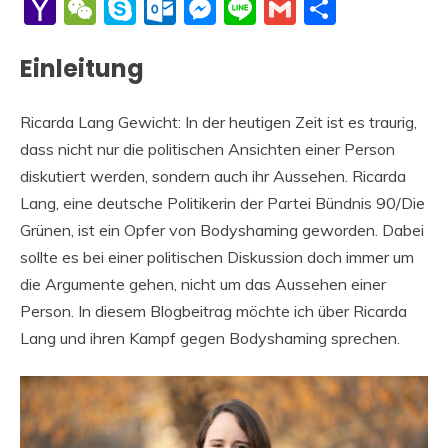
Li
Yahoo
WeChat
Skype
Outlook.com
Messenger
Line
Gmail
Share
Mail
Einleitung
Ricarda Lang Gewicht: In der heutigen Zeit ist es traurig,
dass nicht nur die politischen Ansichten einer Person
diskutiert werden, sondern auch ihr Aussehen. Ricarda
Lang, eine deutsche Politikerin der Partei Bündnis 90/Die
Grünen, ist ein Opfer von Bodyshaming geworden. Dabei
sollte es bei einer politischen Diskussion doch immer um
die Argumente gehen, nicht um das Aussehen einer
Person. In diesem Blogbeitrag möchte ich über Ricarda
Lang und ihren Kampf gegen Bodyshaming sprechen.