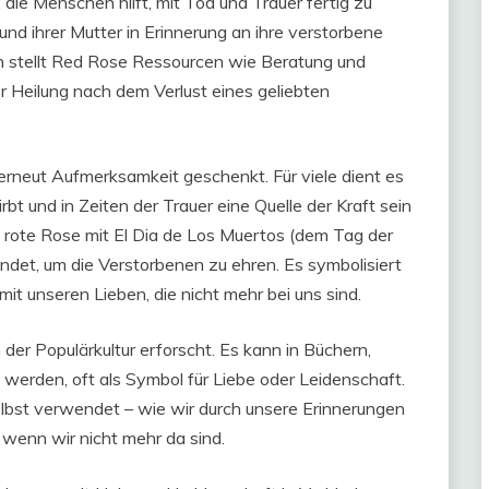
die Menschen hilft, mit Tod und Trauer fertig zu
nd ihrer Mutter in Erinnerung an ihre verstorbene
ion stellt Red Rose Ressourcen wie Beratung und
r Heilung nach dem Verlust eines geliebten
rneut Aufmerksamkeit geschenkt. Für viele dient es
rbt und in Zeiten der Trauer eine Quelle der Kraft sein
ie rote Rose mit El Dia de Los Muertos (dem Tag der
ndet, um die Verstorbenen zu ehren. Es symbolisiert
t unseren Lieben, die nicht mehr bei uns sind.
er Populärkultur erforscht. Es kann in Büchern,
erden, oft als Symbol für Liebe oder Leidenschaft.
lbst verwendet – wie wir durch unsere Erinnerungen
wenn wir nicht mehr da sind.