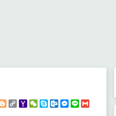
t
kedIn
WhatsApp
Blogger
Copy
Yahoo
WeChat
Skype
Outlook.com
Messenger
Line
Gmail
Link
Mail