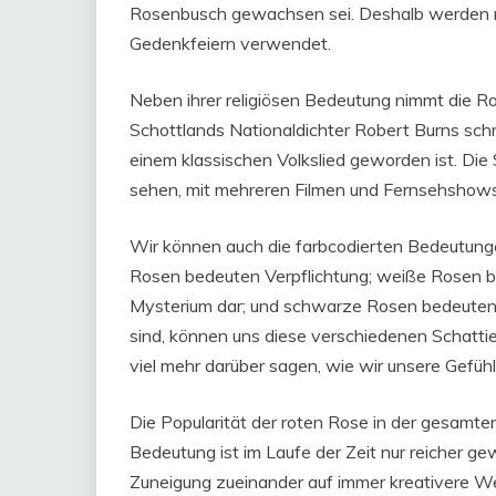
Rosenbusch gewachsen sei. Deshalb werden r
Gedenkfeiern verwendet.
Neben ihrer religiösen Bedeutung nimmt die Ro
Schottlands Nationaldichter Robert Burns sch
einem klassischen Volkslied geworden ist. Die
sehen, mit mehreren Filmen und Fernsehshows, 
Wir können auch die farbcodierten Bedeutungen
Rosen bedeuten Verpflichtung; weiße Rosen be
Mysterium dar; und schwarze Rosen bedeuten d
sind, können uns diese verschiedenen Schatti
viel mehr darüber sagen, wie wir unsere Gefüh
Die Popularität der roten Rose in der gesamt
Bedeutung ist im Laufe der Zeit nur reicher g
Zuneigung zueinander auf immer kreativere W