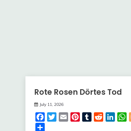
Rote Rosen Dörtes Tod
Trends
July 11, 2026
deutschermeme
Facebook
Twitter
Email
Pinterest
Tumblr
Reddi
Lin
Share