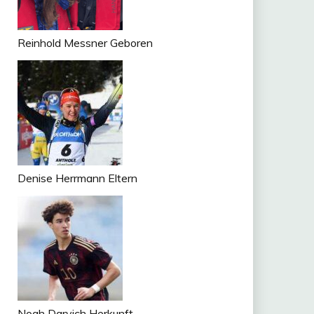
Reinhold Messner Geboren
Denise Herrmann Eltern
Noah Darvich Herkunft