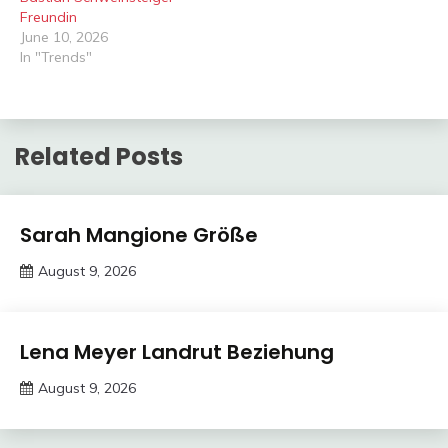
Freundin
June 10, 2026
In "Trends"
Related Posts
Trends
Sarah Mangione Größe
August 9, 2026
deutschermeme
Trends
Lena Meyer Landrut Beziehung
August 9, 2026
deutschermeme