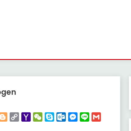
ögen
t
kedIn
WhatsApp
Blogger
Copy
Yahoo
WeChat
Skype
Outlook.com
Messenger
Line
Gmail
Link
Mail