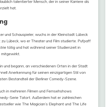
ublich talentierter Mensch, der in seiner Karriere als
zielt hat.
ung
er und Schauspieler, wuchs in der Kleinstadt Lübeck
t zu Lübeck, wo er Theater und Film studierte. Pufpaff
strie tätig und hat während seiner Studienzeit in
 mitgewirkt.
n und begann, an verschiedenen Orten in der Stadt
ell Anerkennung für seinen einzigartigen Stil von
ten Bestandteil der Berliner Comedy-Szene.
auch in mehreren Filmen und Fernsehshows
medy-Serie Tatort. Außerdem hat er zahlreichen
estseller wie The Magician’s Elephant und The Life