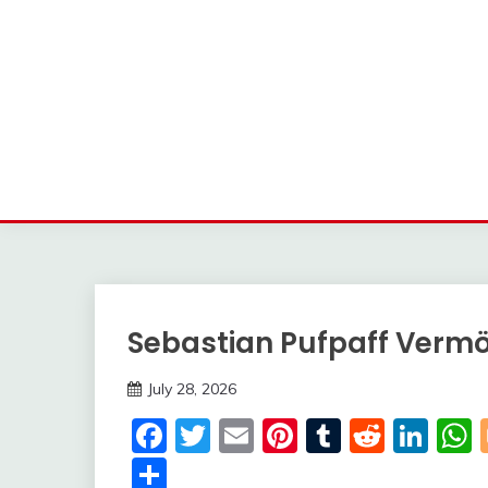
Sebastian Pufpaff Verm
Trends
July 28, 2026
deutschermeme
Facebook
Twitter
Email
Pinterest
Tumblr
Reddi
Lin
Share