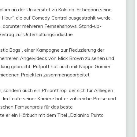
plom an der Universität zu Köln ab. Er begann seine
Hour“, die auf Comedy Central ausgestrahlt wurde.
en, darunter mehreren Fernsehshows, Stand-up-
itrag zur Unterhaltungsindustrie.
lastic Bags“, einer Kampagne zur Reduzierung der
 mehreren Angelvideos von Mick Brown zu sehen und
ndung gebracht. Pufpaff hat auch mit Nappe Garnier
schiedenen Projekten zusammengearbeitet.
r, sondern auch ein Philanthrop, der sich für Anliegen
Im Laufe seiner Karriere hat er zahlreiche Preise und
chen Fernsehpreis für das beste
te er ein Hörbuch mit dem Titel „Dzianina Punto